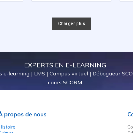
Charger plus
EXPERTS EN E-LEARNING
s e-learning
|
LMS
|
Campus virtuel
|
Débogueur SC
cours SCORM
À propos de nous
C
Histoire
Co
Ed
Culture