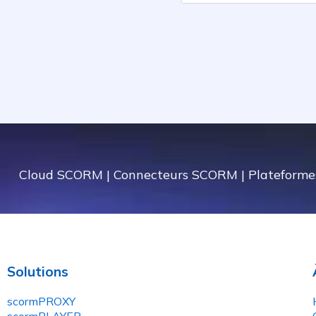
Cloud SCORM
|
Connecteurs SCORM
|
Plateforme
Solutions
scormPROXY
scormPLAYER