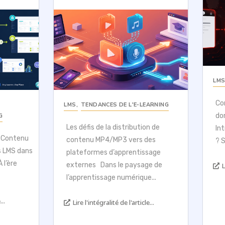
LM
Co
LMS
,
TENDANCES DE L'E-LEARNING
do
G
Les défis de la distribution de
In
u Contenu
contenu MP4/MP3 vers des
? 
s LMS dans
plateformes d’apprentissage
 l’ère
externes Dans le paysage de
L
l’apprentissage numérique...
...
Lire l'intégralité de l'article...