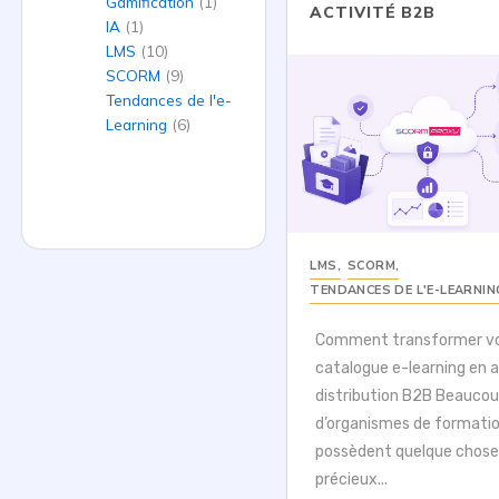
Gamification
(1)
ACTIVITÉ B2B
IA
(1)
LMS
(10)
SCORM
(9)
Tendances de l'e-
Learning
(6)
LMS
,
SCORM
,
TENDANCES DE L'E-LEARNIN
Comment transformer v
catalogue e-learning en a
distribution B2B Beauco
d’organismes de formati
possèdent quelque chose
précieux...