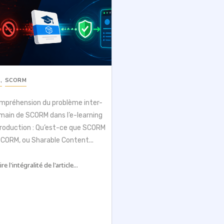
S
,
SCORM
mpréhension du problème inter-
main de SCORM dans l’e-learning
troduction : Qu’est-ce que SCORM
SCORM, ou Sharable Content...
ire l'intégralité de l'article...