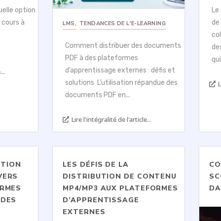
uelle option
Le
s cours à
de
LMS
,
TENDANCES DE L'E-LEARNING
co
Comment distribuer des documents
des
PDF à des plateformes
qu
d’apprentissage externes : défis et
...
solutions L’utilisation répandue des
L
documents PDF en...
Lire l'intégralité de l'article...
STION
LES DÉFIS DE LA
CO
VERS
DISTRIBUTION DE CONTENU
SC
ORMES
MP4/MP3 AUX PLATEFORMES
DA
NDES
D’APPRENTISSAGE
EXTERNES