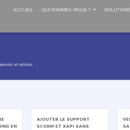
ACCUEIL
QUI SOMMES-NOUS ?
SOLUTION
ebooks et articles.
RE
AJOUTER LE SUPPORT
VE
ING EN
SCORM ET XAPI SANS
SA