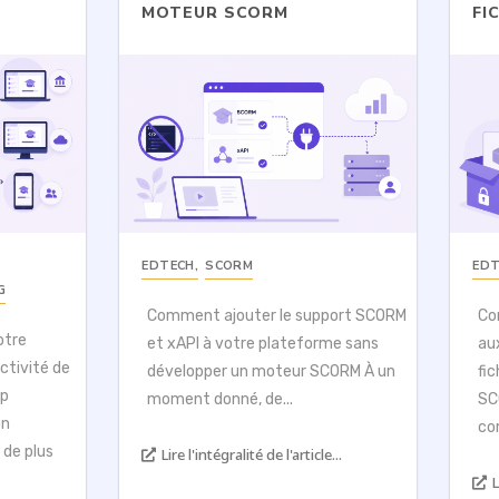
MOTEUR SCORM
FI
EDTECH
,
SCORM
ED
G
Comment ajouter le support SCORM
Co
otre
et xAPI à votre plateforme sans
au
ctivité de
développer un moteur SCORM À un
fi
up
moment donné, de...
SC
on
co
 de plus
Lire l'intégralité de l'article...
L