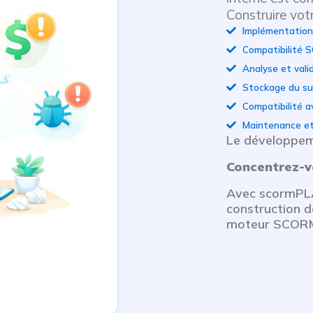
Construire vo
Implémentatio
Compatibilité 
Analyse et vali
Stockage du su
Compatibilité a
Maintenance et 
Le développem
Concentrez-v
Avec scormPLA
construction d
moteur SCOR