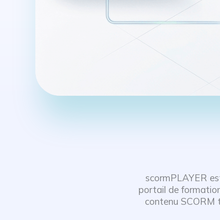
scormPLAYER est 
portail de formatio
contenu SCORM tout