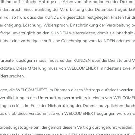
llt ihm auf einfache Anfrage alle Arten von Informationen oder Dokume
derspruch, Einschränkung der Verarbeitung oder Datenübertragbarkeit er
Fall so früh, dass der KUNDE die gesetzlich festgelegten Fristen für d
f, Berichtigung, Löschung, Widerspruch, Einschränkung der Verarbeitung 
e Anfrage unverzüglich an den KUNDEN weiterzuleiten, damit sie innerhalb
verfügt über eine vorherige schriftliche Genehmigung vom KUNDEN oder 
eiter auslagern muss, muss es den KUNDEN über die Dienste und Vera
ntaktdaten. Diese Mitteilung muss von WELCOMENEXT mindestens zwei W
dersprechen.
ungen, die WELCOMENEXT im Rahmen dieses Vertrags auferlegt werden, s
erpflichtungen des Unterauftragsverarbeiters in einem von WELCOMEN
derungen erfüllt. Im Falle der Nichterfüllung der Datenschutzpflichten
sse, als ob diese Versäumnisse von WELCOMENEXT begangen worden w
Verarbeitungstätigkeiten, die gemäß diesem Vertrag durchgeführt werden, 
enenfalls des Vertreters des KUNDEN oder des Vertreters von WEL