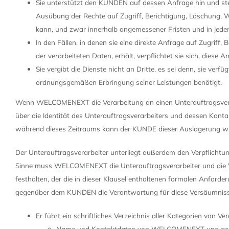
Sie unterstützt den KUNDEN auf dessen Anfrage hin und ste
Ausübung der Rechte auf Zugriff, Berichtigung, Löschung, Wi
kann, und zwar innerhalb angemessener Fristen und in jedem 
In den Fällen, in denen sie eine direkte Anfrage auf Zugrif
der verarbeiteten Daten, erhält, verpflichtet sie sich, dies
Sie vergibt die Dienste nicht an Dritte, es sei denn, sie 
ordnungsgemäßen Erbringung seiner Leistungen benötigt.
Wenn WELCOMENEXT die Verarbeitung an einen Unterauftragsverarb
über die Identität des Unterauftragsverarbeiters und dessen Ko
während dieses Zeitraums kann der KUNDE dieser Auslagerung wi
Der Unterauftragsverarbeiter unterliegt außerdem den Verpflicht
Sinne muss WELCOMENEXT die Unterauftragsverarbeiter und die V
festhalten, der die in dieser Klausel enthaltenen formalen Anfor
gegenüber dem KUNDEN die Verantwortung für diese Versäumni
Er führt ein schriftliches Verzeichnis aller Kategorien von 
Name und Kontaktdaten von WELCOMENEXT und gegeb