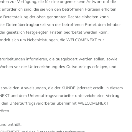
nten zur Verfügung, die für eine angemessene Antwort auf die
forderlich sind, die sie von den betroffenen Parteien erhalten
ie Bereitstellung der oben genannten Rechte einhalten kann.
oder Datenübertragbarkeit von der betroffenen Partei, dem Inhaber
 der gesetzlich festgelegten Fristen bearbeitet werden kann.
es handelt sich um Nebenleistungen, die WELCOMENEXT zur
rbeitungen informieren, die ausgelagert werden sollen, sowie
ochen vor der Unterzeichnung des Outsourcings erfolgen, und
owie den Anweisungen, die der KUNDE jederzeit erteilt. In diesem
EXT und dem Unterauftragsverarbeiter unterzeichneten Vertrag
 durch den Unterauftragsverarbeiter übernimmt WELCOMENEXT
ären.
und enthält:
COMENEXT und des Datenschutzbeauftragten;