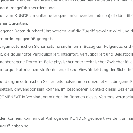
rag durchgeführt werden; und
em Fall vom KUNDEN reguliert oder genehmigt werden müssen) die Identi
ner Garantien.
ogener Daten durchgeführt werden, auf die Zugriff gewährt wird und di
en ordnungsgemäß geregelt.
organisatorischen Sicherheitsmaßnahmen in Bezug auf Folgendes entha
it, die dauerhafte Vertraulichkeit, Integrität, Verfügbarkeit und Belast
ersonenbezogene Daten im Falle physischer oder technischer Zwischenfälle
nd organisatorischen Maßnahmen, die zur Gewährleistung der Sicherhei
und organisatorischen Sicherheitsmaßnahmen umzusetzen, die gemäß de
ersetzen, anwendbar sein können. Im besonderen Kontext dieser Bezieh
COMENEXT in Verbindung mit den im Rahmen dieses Vertrags verarbeitet
den können, können auf Anfrage des KUNDEN geändert werden, um sie a
riff haben soll.