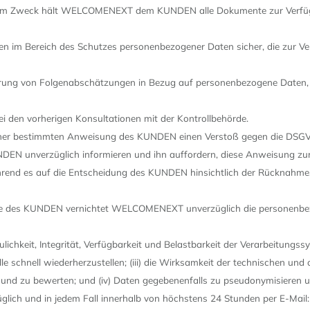
iesem Zweck hält WELCOMENEXT dem KUNDEN alle Dokumente zur Verfügun
n im Bereich des Schutzes personenbezogener Daten sicher, die zur Ver
g von Folgenabschätzungen in Bezug auf personenbezogene Daten, a
en vorherigen Konsultationen mit der Kontrollbehörde.
ner bestimmten Anweisung des KUNDEN einen Verstoß gegen die DSGVO 
EN unverzüglich informieren und ihn auffordern, diese Anweisung z
rend es auf die Entscheidung des KUNDEN hinsichtlich der Rücknahm
ge des KUNDEN vernichtet WELCOMENEXT unverzüglich die personenbezo
ichkeit, Integrität, Verfügbarkeit und Belastbarkeit der Verarbeitungssy
lle schnell wiederherzustellen; (iii) die Wirksamkeit der technischen 
 und zu bewerten; und (iv) Daten gegebenenfalls zu pseudonymisieren u
glich und in jedem Fall innerhalb von höchstens 24 Stunden per E-Mail