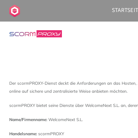
Skip
STARTSEI
to
content
Der scormPROXY-Dienst deckt die Anforderungen an das Hosten, Ä
online auf sichere und zentralisierte Weise anbieten möchten.
scormPROXY bietet seine Dienste über WelcomeNext S.L. an, deren
Name/Firmenname:
WelcomeNext S.L.
Handelsname:
scormPROXY