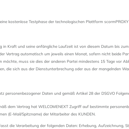
ine kostenlose Testphase der technologischen Plattform scormPROXY a
ng in Kraft und seine anfängliche Laufzeit ist von diesem Datum bis z
 der Vertrag automatisch um jeweils einen Monat, sofern nicht beide P
n möchte, muss sie dies der anderen Partei mindestens 15 Tage vor Ablau
gen, die sich aus der Dienstunterbrechung oder aus der mangelnden Wa
utz personenbezogener Daten und gemäß Artikel 28 der DSGVO Folgen
g gemäß dem Vertrag hat WELCOMENEXT Zugriff auf bestimmte personen
men (E-Mail/Spitzname) der Mitarbeiter des KUNDEN.
asst die Verarbeitung der folgenden Daten: Erhebung, Aufzeichnung,