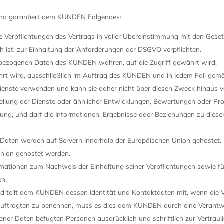
und garantiert dem KUNDEN Folgendes:
ie Verpflichtungen des Vertrags in voller Übereinstimmung mit den Ges
lich ist, zur Einhaltung der Anforderungen der DSGVO verpflichten.
enbezogenen Daten des KUNDEN wahren, auf die Zugriff gewährt wird.
ährt wird, ausschließlich im Auftrag des KUNDEN und in jedem Fall g
ienste verwenden und kann sie daher nicht über diesen Zweck hinaus 
ung der Dienste oder ähnlicher Entwicklungen, Bewertungen oder Proz
rung, und darf die Informationen, Ergebnisse oder Beziehungen zu diese
ten werden auf Servern innerhalb der Europäischen Union gehostet.
Union gehostet werden.
tionen zum Nachweis der Einhaltung seiner Verpflichtungen sowie fü
en.
eilt dem KUNDEN dessen Identität und Kontaktdaten mit, wenn die Ve
uftragten zu benennen, muss es dies dem KUNDEN durch eine Verantwo
gener Daten befugten Personen ausdrücklich und schriftlich zur Vertra