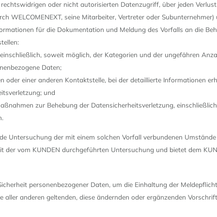
echtswidrigen oder nicht autorisierten Datenzugriff, über jeden Verlu
WELCOMENEXT, seine Mitarbeiter, Vertreter oder Subunternehmer) und 
rmationen für die Dokumentation und Meldung des Vorfalls an die Behör
tellen:
 einschließlich, soweit möglich, der Kategorien und der ungefähren Anz
sonenbezogene Daten;
r einer anderen Kontaktstelle, bei der detaillierte Informationen erhä
itsverletzung; und
Maßnahmen zur Behebung der Datensicherheitsverletzung, einschließlic
n.
e Untersuchung der mit einem solchen Vorfall verbundenen Umstände e
der vom KUNDEN durchgeführten Untersuchung und bietet dem KUNDEN 
Sicherheit personenbezogener Daten, um die Einhaltung der Meldepflich
ller anderen geltenden, diese ändernden oder ergänzenden Vorschrifte