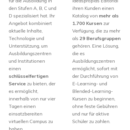
für die Ausbildung in
Ideaspropias Editorial
den Stufen A, B, C und
ihren Kunden einen
D spezialisiert hat. Ihr
Katalog von
mehr als
Angebot kombiniert
1.700 Kursen
zur
aktuelle Inhalte,
Verfügung, die zu mehr
Technologie und
als
29 Berufsgruppen
Unterstützung, um
gehören. Eine Lösung,
Ausbildungszentren
die es
und Institutionen
Ausbildungszentren
einen
ermöglicht, sofort mit
schlüsselfertigen
der Durchführung von
Service
zu bieten, der
E-Learning- und
es ermöglicht,
Blended-Learning-
innerhalb von nur vier
Kursen zu beginnen,
Tagen einen
ohne feste Gebühren
einsatzbereiten
und nur für aktive
virtuellen Campus zu
Schüler zu zahlen.
haben.