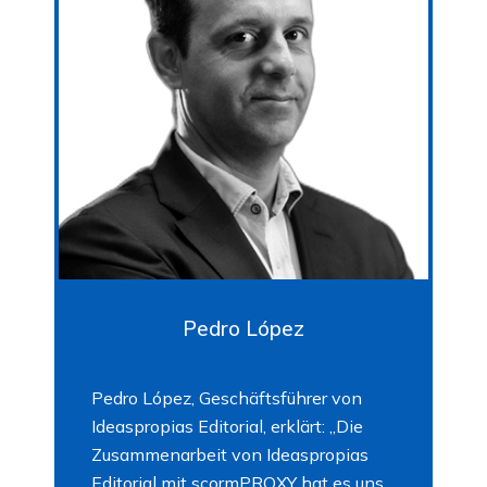
Pedro López
Pedro López, Geschäftsführer von
Ideaspropias Editorial, erklärt: „Die
Zusammenarbeit von Ideaspropias
Editorial mit scormPROXY hat es uns