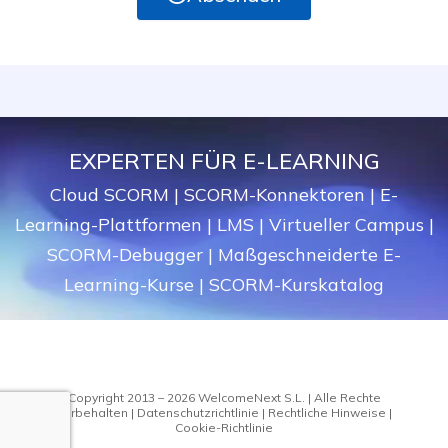
A
l
t
e
r
n
a
EXPERTEN FÜR E-LEARNING
t
Cloud SCORM
|
SCORM-Konnektoren
|
E-
i
v
Learning-Plattformen
|
LMS
|
Virtueller Campus
|
e
SCORM-Debugger
|
Maßgeschneiderte E-
:
Learning-Kurse
|
SCORM-Kurskatalog
Copyright 2013 – 2026 WelcomeNext S.L. | Alle Rechte
vorbehalten |
Datenschutzrichtlinie
|
Rechtliche Hinweise
|
Cookie-Richtlinie