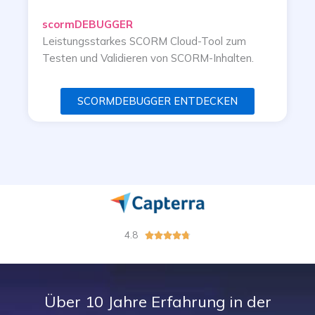
scormDEBUGGER
Leistungsstarkes SCORM Cloud-Tool zum
Testen und Validieren von SCORM-Inhalten.
SCORMDEBUGGER ENTDECKEN
4.8
B





e
w
e
r
Über 10 Jahre Erfahrung in der
t