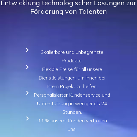
Entwicklung technologischer Lösungen zur
e
Förderung von Talenten
t
m
i
t
4
.
8
Skalierbare und unbegrenzte
v
Produkte.​
o
n
Flexible Preise für all unsere
5
Dienstleistungen, um Ihnen bei
Ihrem Projekt zu helfen.​​
Personalisierter Kundenservice und
Unterstützung in weniger als 24
Stunden​.​
99 % unserer Kunden vertrauen
uns.​​