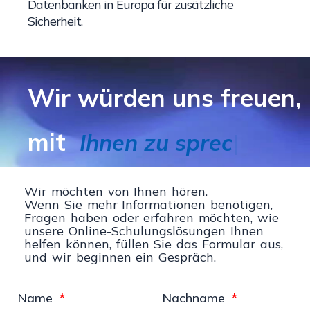
Datenbanken in Europa für zusätzliche
Sicherheit.
Wir würden uns freuen,
mit
I
h
n
e
n
z
u
s
p
r
e
c
h
e
n
|
Wir möchten von Ihnen hören.
Wenn Sie mehr Informationen benötigen,
Fragen haben oder erfahren möchten, wie
unsere Online-Schulungslösungen Ihnen
helfen können, füllen Sie das Formular aus,
und wir beginnen ein Gespräch.
Name
Nachname