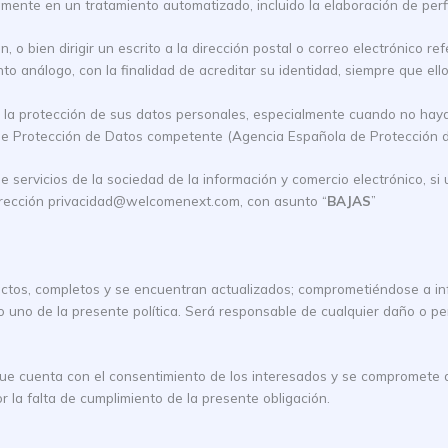
mente en un tratamiento automatizado, incluido la elaboración de perfi
n, o bien dirigir un escrito a la dirección postal o correo electrónico 
to análogo, con la finalidad de acreditar su identidad, siempre que ell
 la protección de sus datos personales, especialmente cuando no haya 
de Protección de Datos competente (Agencia Española de Protección d
de servicios de la sociedad de la información y comercio electrónico, s
 dirección privacidad@welcomenext.com, con asunto “
BAJAS
”
actos, completos y se encuentran actualizados; comprometiéndose a in
to uno de la presente política. Será responsable de cualquier daño o pe
 que cuenta con el consentimiento de los interesados y se compromete a
 la falta de cumplimiento de la presente obligación.