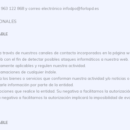
63 122 868 y correo electrónico infodpo@forlopd.es
SONALES
ABLE
s a través de nuestros canales de contacto incorporados en la página w
 con el fin de detectar posibles ataques informáticos a nuestra web.
tamente aplicables y regulen nuestra actividad.
lamaciones de cualquier índole.
 los bienes o servicios que conforman nuestra actividad y/o noticias o
iarle información por parte de la entidad.
iones que realice la entidad. Su negativa a facilitarnos la autorización 
negativa a facilitarnos la autorización implicará la imposibilidad de eva
ABLE