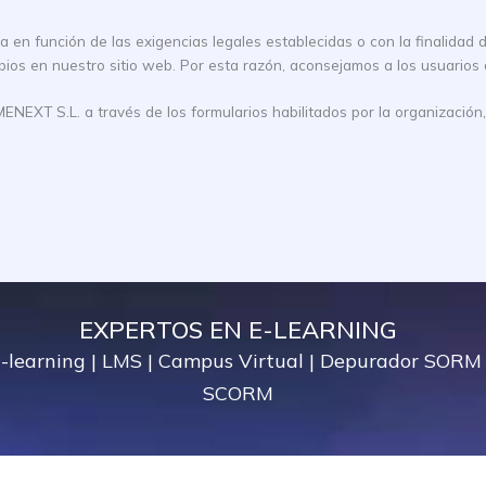
 en función de las exigencias legales establecidas o con la finalidad de
os en nuestro sitio web. Por esta razón, aconsejamos a los usuarios
XT S.L. a través de los formularios habilitados por la organización, o 
EXPERTOS EN E-LEARNING
-learning
|
LMS
|
Campus Virtual
|
Depurador SORM
SCORM