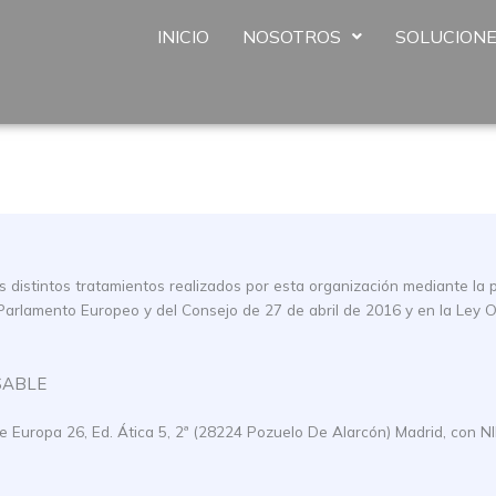
INICIO
NOSOTROS
SOLUCION
 los distintos tratamientos realizados por esta organización mediante l
Parlamento Europeo y del Consejo de 27 de abril de 2016 y en la Ley O
SABLE
Europa 26, Ed. Ática 5, 2ª (28224 Pozuelo De Alarcón) Madrid, con N