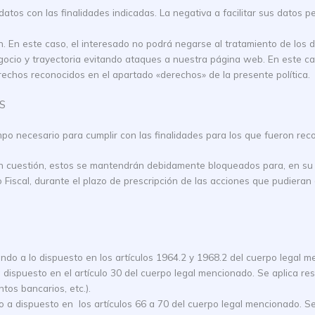
atos con las finalidades indicadas. La negativa a facilitar sus datos p
n. En este caso, el interesado no podrá negarse al tratamiento de los 
gocio y trayectoria evitando ataques a nuestra página web. En este ca
rechos reconocidos en el apartado «derechos» de la presente política.
S
o necesario para cumplir con las finalidades para los que fueron recop
en cuestión, estos se mantendrán debidamente bloqueados para, en su c
Fiscal, durante el plazo de prescripción de las acciones que pudieran d
ndo a lo dispuesto en los artículos 1964.2 y 1968.2 del cuerpo legal 
 dispuesto en el artículo 30 del cuerpo legal mencionado. Se aplica re
ntos bancarios, etc.).
 a dispuesto en los artículos 66 a 70 del cuerpo legal mencionado. Se 