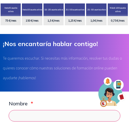
Hasta 50 usuarios
Más de 1.000 usuarios
Hasta 100 usuarios activos
101 - 250 usuarios activos
251 - 500 usuarios activos
251 - 500 usuarios activos
activos
activos
75 €/mes
150 €/mes​
1,5 €/mes
1,25 €/mes
1,0 €/mes
0,75 €/mes
¡Nos encantaría hablar contigo!
Te queremos escuchar. Si necesitas más información, resolver tus dudas o
quieres conocer cómo nuestras soluciones de formación online pueden
ayudarte ¡hablemos!
Nombre