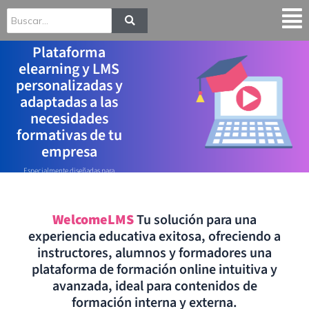
Mai
Me
Plataforma
Contrata ahora
elearning y LMS
Welcome LMS y
personalizadas y
consigue un
adaptadas a las
descuento del 20%
necesidades
durante los 6
formativas de tu
primeros meses.
empresa
¡QUIERO SABER MÁS!
Especialmente diseñadas para
proporcionar a instructores, alumnos y
responsables de formación, una
experiencia educativa de éxito.
SOLICITA UNA DEMO GRATUITA
WelcomeLMS
Tu solución para una
experiencia educativa exitosa, ofreciendo a
instructores, alumnos y formadores una
plataforma de formación online intuitiva y
avanzada, ideal para contenidos de
formación interna y externa.