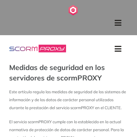
Saltar
al
contenido
Toggle
Naviga
INICIO
Toggl
NOSOTROS
Navig
Medidas de seguridad en los
PRESENTACIÓN
servidores de scormPROXY
SOLUCIONES
CARACTERÍSTICAS
Este artículo regula las medidas de seguridad de los sistemas de
PROVEEDORES DE CONTENIDO
información y de los datos de carácter personal utilizados
PRECIOS
durante la prestación del servicio scormPROXY en el CLIENTE.
RECURSOS
SOPORTE
El servicio scormPROXY cumple con lo establecido en la actual
CONTACTO
normativa de protección de datos de carácter personal. Para la